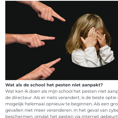
Wat als de school het pesten niet aanpakt?
Wat kan ik doen als mijn school het pesten niet aanp
de directeur. Als er niets verandert, is de beste opt
mogelijk helemaal opnieuw te beginnen. Als een groe
gevallen niet meer veranderen. In het geval van cybe
beschermen, omdat het pesten via internet gebeurt.