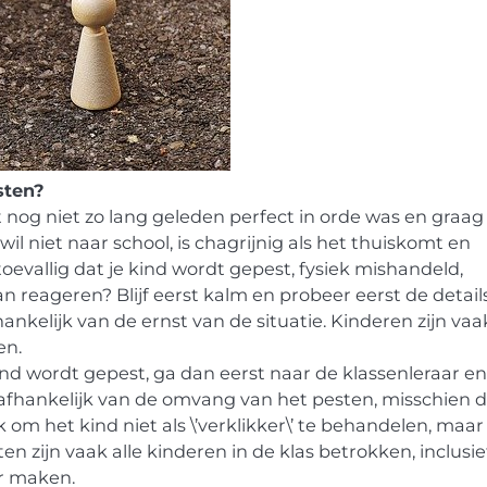
sten?
t nog niet zo lang geleden perfect in orde was en graag
il niet naar school, is chagrijnig als het thuiskomt en
oevallig dat je kind wordt gepest, fysiek mishandeld,
 reageren? Blijf eerst kalm en probeer eerst de detail
ankelijk van de ernst van de situatie. Kinderen zijn vaa
en.
kind wordt gepest, ga dan eerst naar de klassenleraar en
, afhankelijk van de omvang van het pesten, misschien 
jk om het kind niet als \’verklikker\’ te behandelen, maa
en zijn vaak alle kinderen in de klas betrokken, inclusie
r maken.