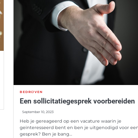
BEDRIJVEN
Een sollicitatiegesprek voorbereiden
September 10, 2023
Heb je gereageerd op een vacature waarin je
geïnteresseerd bent en ben je uitgenodigd voor ee
gesprek? Ben je bang…