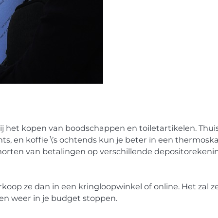
ij het kopen van boodschappen en toiletartikelen. Thui
ts, en koffie \’s ochtends kun je beter in een thermosk
chorten van betalingen op verschillende depositoreken
erkoop ze dan in een kringloopwinkel of online. Het zal z
n weer in je budget stoppen.