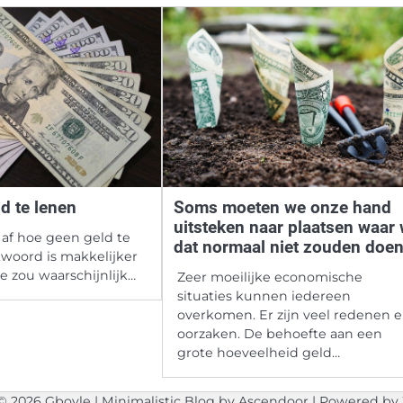
d te lenen
Soms moeten we onze hand
uitsteken naar plaatsen waar
k af hoe geen geld te
dat normaal niet zouden doen
twoord is makkelijker
Je zou waarschijnlijk…
Zeer moeilijke economische
situaties kunnen iedereen
overkomen. Er zijn veel redenen 
oorzaken. De behoefte aan een
grote hoeveelheid geld…
 © 2026
Gboyle
| Minimalistic Blog by
Ascendoor
| Powered by