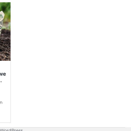
 we
.
en
WordPress
.