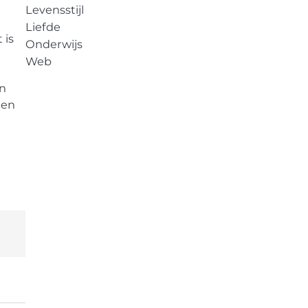
Levensstijl
Liefde
 is
Onderwijs
Web
en
 en