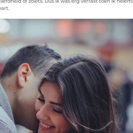
iefdheid of zoiets. Dus ik was erg verrast toen ik helem
art.