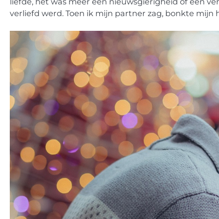
liefde, het was meer een nieuwsgierigheid of een verl
verliefd werd. Toen ik mijn partner zag, bonkte mijn h