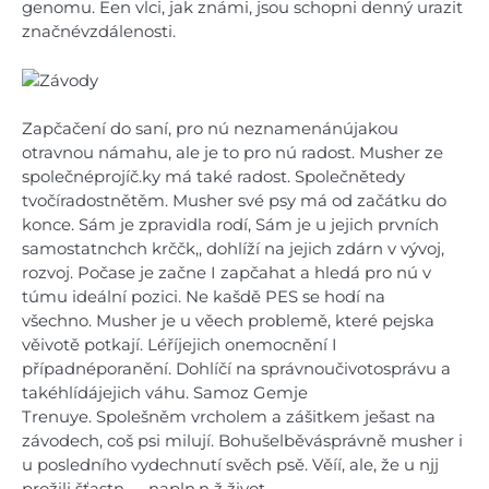
genomu. Een vlci, jak známi, jsou schopni denný urazit
značnévzdálenosti.
Zapčačení do saní, pro nú neznamenánújakou
otravnou námahu, ale je to pro nú radost. Musher ze
společnéprojíč.ky má také radost. Společnětedy
tvočíradostnětěm.
Musher své psy má od začátku do
konce. Sám je zpravidla rodí, Sám je u jejich prvních
samostatnchch krččk,, dohlíží na jejich zdárn v vývoj,
rozvoj. Počase je začne I zapčahat a hledá pro nú v
túmu ideální pozici. Ne kašdě PES se hodí na
všechno.
Musher je u věech problemě, které pejska
věivotě potkají. Léříjejich onemocnění I
případnéporanění. Dohlíčí na správnoučivotosprávu a
takéhlídájejich váhu. Samoz Gemje
Trenuye.
Spolešněm vrcholem a zášitkem ješast na
závodech, coš psi milují.
Bohušelběvásprávně musher i
u posledního vydechnutí svěch psě. Věíí, ale, že u njj
prožili šťastn、, napln.n ž život.