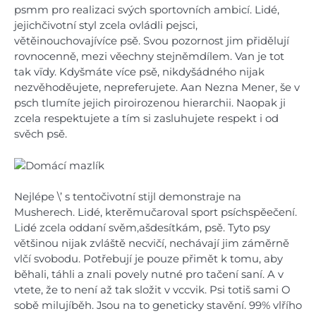
psmm pro realizaci svých sportovních ambicí.
Lidé,
jejichčivotní styl zcela ovládli pejsci,
větěinouchovajívíce psě. Svou pozornost jim přidělují
rovnocenně, mezi věechny stejněmdílem. Van je tot
tak vīdy. Kdyšmáte více psě, nikdyšádného nijak
nezvěhoděujete, nepreferujete. Aan Nezna Mener, še v
psch tlumíte jejich piroirozenou hierarchii. Naopak ji
zcela respektujete a tím si zasluhujete respekt i od
svěch psě.
Nejlépe \’ s tentočivotní stijl demonstraje na
Musherech. Lidé, kterěmučaroval sport psíchspěečení.
Lidé zcela oddaní svěm,ašdesítkám, psě.
Tyto psy
většinou nijak zvláště necvičí, nechávají jim záměrně
vlčí svobodu. Potřebují je pouze přimět k tomu, aby
běhali, táhli a znali povely nutné pro tačení saní. A v
vtete, že to není až tak složit v vccvik.
Psi totiš sami O
sobě milujíběh. Jsou na to geneticky stavění. 99% vlřího