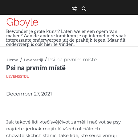
Skip
to
content
Gboyle
Bewonder je grote kunst? Laten we er een opera van
maken? Aan de andere kant kom je op internet niet vaak
interessante onderwerpen uit de praktijk tegen. Maar dit
onderwerp is ook hier te vinden.
Psi na prvním místě
Home
Levensstijl
Psi na prvním místě
LEVENSSTIJL
December 27, 2021
Jak takové lidi,ktečísvějčivot zaměili načivot se psy,
najdete. jednak majitelé všech oficiálních
chovatelskchch stanic, také lidé, kte seí se vnnují