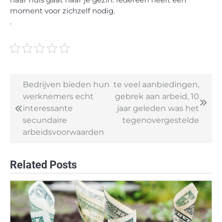
naar huis gaat naar je gezin. Iedereen heeft een
moment voor zichzelf nodig.
.
Bedrijven bieden hun
te veel aanbiedingen,
Post
werknemers echt
gebrek aan arbeid, 10
navigation
interessante
jaar geleden was het
secundaire
tegenovergestelde
arbeidsvoorwaarden
Related Posts