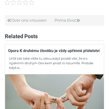
Over ons vrouwen
Prima život
Post
navigation
Related Posts
Opora K druhému člověku je vždy upřímné přátelství
Určit tak také cítíte tu úlevu,když prostě víte, že si s
njjakmm druhým člov.kem prost ro rozumíte. Protoše
kdyš si…