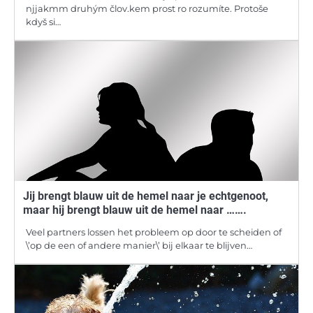
njjakmm druhým člov.kem prost ro rozumíte. Protoše
kdyš si…
Jij brengt blauw uit de hemel naar je echtgenoot,
maar hij brengt blauw uit de hemel naar …….
Veel partners lossen het probleem op door te scheiden of
\’op de een of andere manier\’ bij elkaar te blijven…